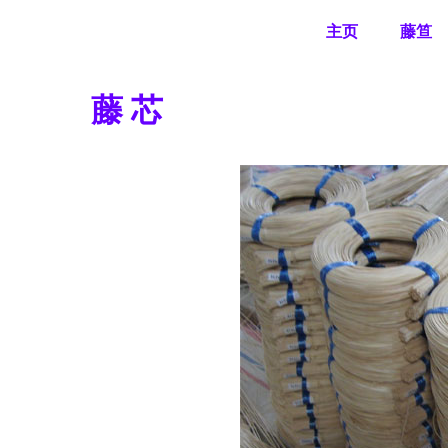
主页
藤笪
藤 芯