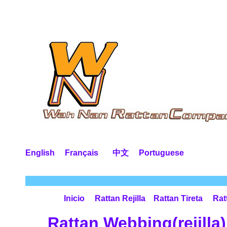
English
Français
中文
Portuguese
Inicio
Rattan Rejilla
Rattan Tireta
Rat
Rattan Webbing(rejilla)